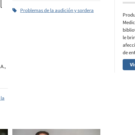
l
Problemas de la audición y sordera
Produ
Medic
bibli
le br
afecci
de en
Vi
A.,
 la