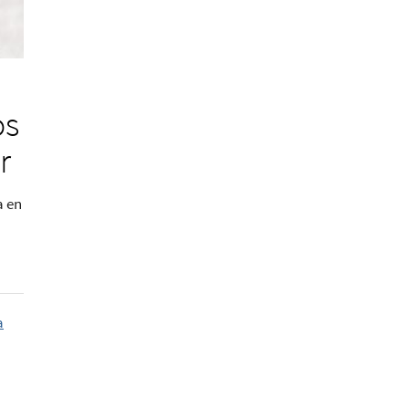
os
r
a en
a