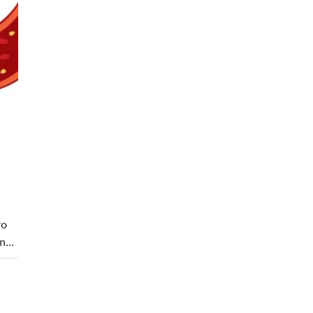
ro
...