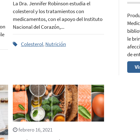
n
La Dra. Jennifer Robinson estudia el
colesterol y los tratamientos con
Produ
medicamentos, con el apoyo del Instituto
Medic
con
Nacional del Corazón,...
bibli
le
le br
Colesterol
,
Nutrición
afecci
de en
Vi
febrero 16, 2021