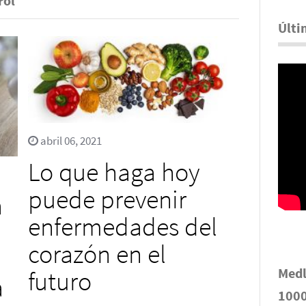
rol
Últi
abril 06, 2021
Lo que haga hoy
puede prevenir
a
enfermedades del
corazón en el
Medl
futuro
a
1000