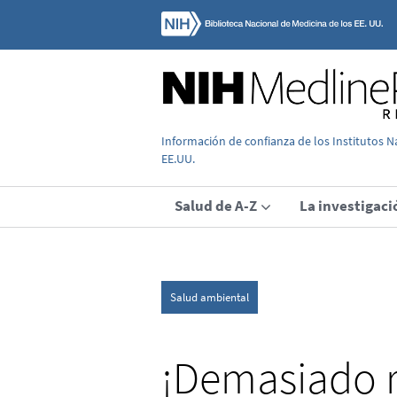
Información de confianza de los Institutos N
EE.UU.
Salud de A-Z
La investigaci
Salud ambiental
¡Demasiado r