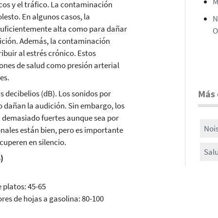
M
icos y el tráfico. La contaminación
lesto. En algunos casos, la
N
suficientemente alta como para dañar
O
udición. Además, la contaminación
ibuir al estrés crónico. Estos
ones de salud como presión arterial
es.
Más 
 decibelios (dB). Los sonidos por
o dañan la audición. Sin embargo, los
on demasiado fuertes aunque sea por
Noi
onales están bien, pero es importante
ecuperen en silencio.
Sal
B)
 platos: 45-65
res de hojas a gasolina: 80-100