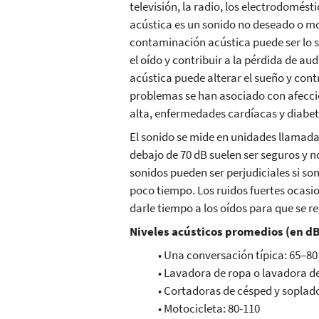
televisión, la radio, los electrodomést
acústica es un sonido no deseado o mo
contaminación acústica puede ser lo 
el oído y contribuir a la pérdida de a
acústica puede alterar el sueño y contr
problemas se han asociado con afecci
alta, enfermedades cardíacas y diabet
El sonido se mide en unidades llamadas
debajo de 70 dB suelen ser seguros y n
sonidos pueden ser perjudiciales si s
poco tiempo. Los ruidos fuertes ocasi
darle tiempo a los oídos para que se r
Niveles acústicos promedios (en d
• Una conversación típica: 65–80
• Lavadora de ropa o lavadora de
• Cortadoras de césped y soplado
• Motocicleta: 80-110