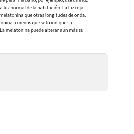
che para ir al baño, por ejemplo, use una luz
a luz normal de la habitación. La luz roja
melatonina que otras longitudes de onda.
onina a menos que se lo indique su
 La melatonina puede alterar aún más su