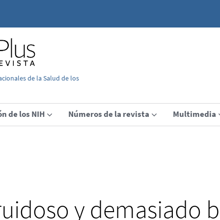
acionales de la Salud de los
ón de los NIH
Números de la revista
Multimedia
uidoso y demasiado br