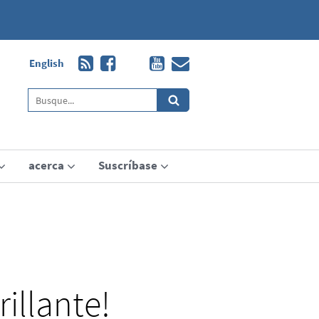
English
acerca
Suscríbase
illante!