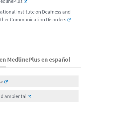
edlinePlus
ational Institute on Deafness and
ther Communication Disorders
en MedlinePlus en español
se
ud ambiental