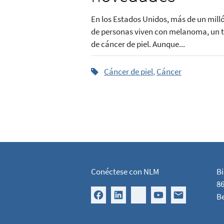
En los Estados Unidos, más de un mill
de personas viven con melanoma, un t
de cáncer de piel. Aunque...
Cáncer de piel
,
Cáncer
Conéctese con NLM
Bi
86
B