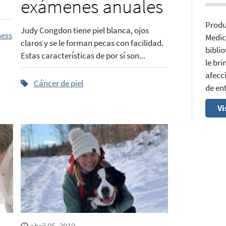
exámenes anuales
Produ
Judy Congdon tiene piel blanca, ojos
ness
Medic
claros y se le forman pecas con facilidad.
bibli
Estas características de por sí son...
le br
afecci
Cáncer de piel
de en
Vi