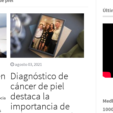
de piel
Últi
agosto 03, 2021
en
Diagnóstico de
cáncer de piel
destaca la
ocia
Medl
importancia de
1000
s