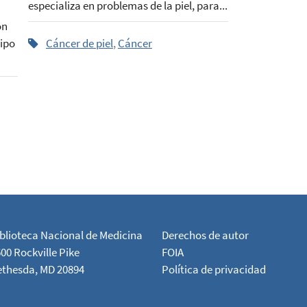
especializa en problemas de la piel, para...
ón
ipo
Cáncer de piel
,
Cáncer
blioteca Nacional de Medicina
Derechos de autor
00 Rockville Pike
FOIA
ethesda, MD 20894
Política de privacidad