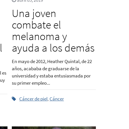
abril 05, 2019
Una joven
combate el
melanoma y
l
ayuda a los demás
En mayo de 2012, Heather Quintal, de 22
años, acababa de graduarse de la
l es
universidad y estaba entusiasmada por
muy
su primer empleo...
Cáncer de piel
,
Cáncer