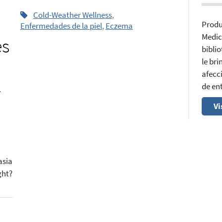
Cold-Weather Wellness
,
Produ
Enfermedades de la piel
,
Eczema
Medic
es
bibli
le br
afecci
l
de en
Vi
asia
ght?