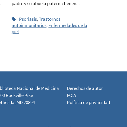
..
padre y su abuela paterna tienen...
Psoriasis
,
Trastornos
a
autoinmunitarios
,
Enfermedades de la
piel
blioteca Nacional de Medicina
Derechos de autor
00 Rockville Pike
FOIA
ethesda, MD 20894
Política de privacidad