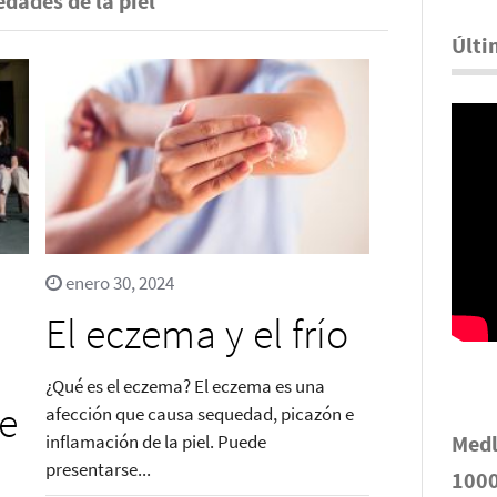
dades de la piel
Últi
enero 30, 2024
El eczema y el frío
¿Qué es el eczema? El eczema es una
de
afección que causa sequedad, picazón e
inflamación de la piel. Puede
Medl
presentarse...
1000