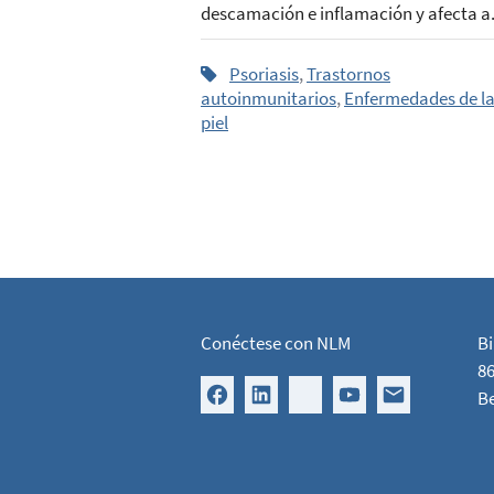
descamación e inflamación y afecta a.
Psoriasis
,
Trastornos
autoinmunitarios
,
Enfermedades de l
piel
Conéctese con NLM
Bi
86
B