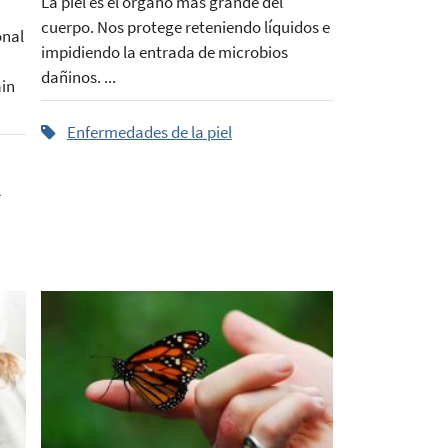
La piel es el órgano más grande del
cuerpo. Nos protege reteniendo líquidos e
onal
impidiendo la entrada de microbios
dañinos. ...
ain
Enfermedades de la piel
a