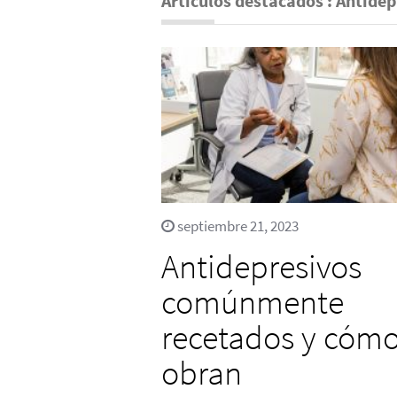
Artículos destacados : Antidep
septiembre 21, 2023
Antidepresivos
comúnmente
recetados y cóm
obran