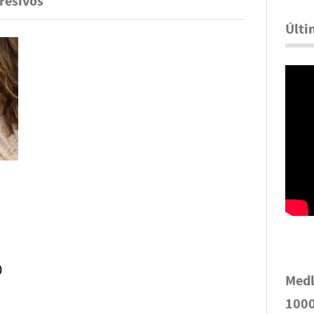
resivos
Últi
o
Medl
1000