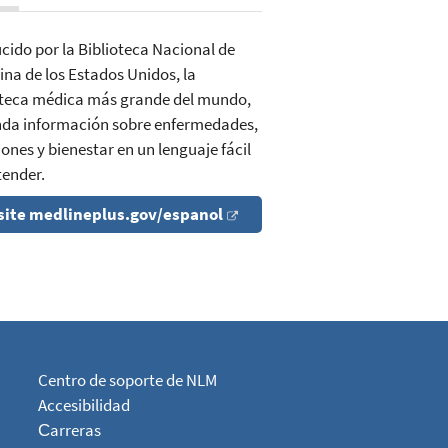
cido por la Biblioteca Nacional de
ina de los Estados Unidos, la
oteca médica más grande del mundo,
inda información sobre enfermedades,
ones y bienestar en un lenguaje fácil
tender.
site medlineplus.gov/espanol
Centro de soporte de NLM
Accesibilidad
Сarreras