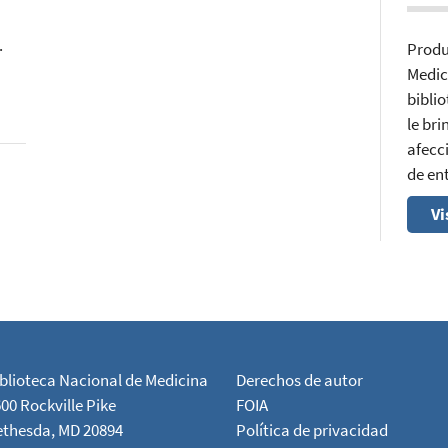
.
Produ
Medic
bibli
le br
afecci
de en
Vi
blioteca Nacional de Medicina
Derechos de autor
00 Rockville Pike
FOIA
ethesda, MD 20894
Política de privacidad