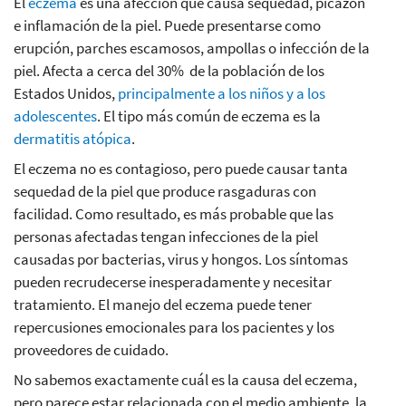
El
eczema
es una afección que causa sequedad, picazón
e inflamación de la piel. Puede presentarse como
erupción, parches escamosos, ampollas o infección de la
piel. Afecta a cerca del 30% de la población de los
Estados Unidos,
principalmente a los niños y a los
adolescentes
. El tipo más común de eczema es la
dermatitis atópica
.
El eczema no es contagioso, pero puede causar tanta
sequedad de la piel que produce rasgaduras con
facilidad. Como resultado, es más probable que las
personas afectadas tengan infecciones de la piel
causadas por bacterias, virus y hongos. Los síntomas
pueden recrudecerse inesperadamente y necesitar
tratamiento. El manejo del eczema puede tener
repercusiones emocionales para los pacientes y los
proveedores de cuidado.
No sabemos exactamente cuál es la causa del eczema,
pero parece estar relacionada con el medio ambiente, la